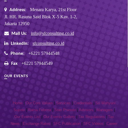
Menara Karya, 21st Floor
Address:
Jl. HR. Rasuna Said Blok X-5 Kav. 1-2,
Jakarta 12950
info@sfconsulting.co.id
Mail Us:
sfconsulting.co.id
Linkedin:
+6221 57944548
Phone:
+6221 57944549
Fax
OUR EVENTS
Home
|
Our Core Values
|
Services
|
Credentials
|
Sri Wahyuni
Sujono
|
Ratna Febrina
|
Stan Pranoto
|
Advisors
|
Managers
|
Our Events List
|
Our Events Gallery
|
Tax Regulations
|
Tax
News
|
Exchange Rates
|
SFC Publication
|
SFC Videos
|
Career