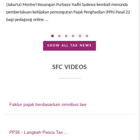
(Jakarta) Menteri Keuangan Purbaya Yudhi Sadewa kembali menunda
(J
pemberlakuan kebijakan pemungutan Pajak Penghasilan (PPh) Pasal 22
pe
bagi pedagang online ...
pe
SHOW ALL TAX NEWS
SFC VIDEOS
Faktur pajak berdasarkan omnibus law
PP36 - Langkah Pasca Tax ...