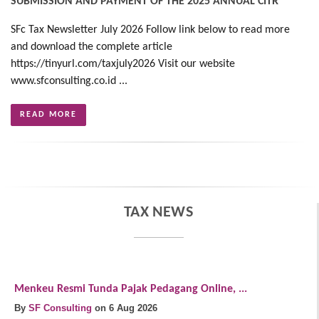
SUBMISSION AND PAYMENT OF THE 2025 ANNUAL CITR
SFc Tax Newsletter July 2026 Follow link below to read more
and download the complete article
https://tinyurl.com/taxjuly2026 Visit our website
www.sfconsulting.co.id ...
READ MORE
TAX NEWS
Menkeu Resmi Tunda Pajak Pedagang Online, ...
D
By
SF Consulting
on 6 Aug 2026
B