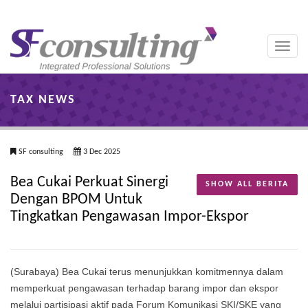
Toggle
naviga
TAX NEWS
SF consulting
3 Dec 2025
Bea Cukai Perkuat Sinergi
SHOW ALL BERITA
Dengan BPOM Untuk
Tingkatkan Pengawasan Impor-Ekspor
(Surabaya) Bea Cukai terus menunjukkan komitmennya dalam
memperkuat pengawasan terhadap barang impor dan ekspor
melalui partisipasi aktif pada Forum Komunikasi SKI/SKE yang