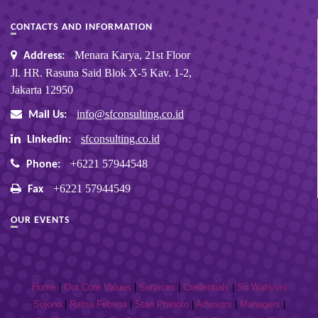
CONTACTS AND INFORMATION
Menara Karya, 21st Floor
Address:
Jl. HR. Rasuna Said Blok X-5 Kav. 1-2,
Jakarta 12950
info@sfconsulting.co.id
Mail Us:
sfconsulting.co.id
Linkedin:
+6221 57944548
Phone:
+6221 57944549
Fax
OUR EVENTS
Home
|
Our Core Values
|
Services
|
Credentials
|
Sri Wahyuni
Sujono
|
Ratna Febrina
|
Stan Pranoto
|
Advisors
|
Managers
|