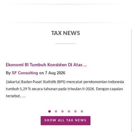
TAX NEWS
Ekonomi RI Tumbuh Konsisten Di Atas ...
E
By
SF Consulting
on 7 Aug 2026
B
(Jakarta) Badan Pusat Statistik (BPS) mencatat perekonomian Indonesia
(J
tumbuh 5,29 % secara tahunan pada triwulan II-2026. Dengan capaian
In
tersebut, ...
Me
SHOW ALL TAX NEWS