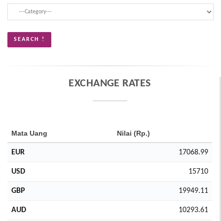
EXCHANGE RATES
Mata Uang
Nilai (Rp.)
EUR
17068.99
USD
15710
GBP
19949.11
AUD
10293.61