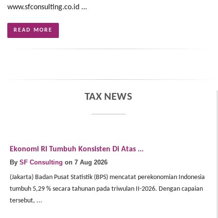
www.sfconsulting.co.id ...
READ MORE
TAX NEWS
Ekonomi RI Tumbuh Konsisten Di Atas ...
E
By
SF Consulting
on 7 Aug 2026
B
(Jakarta) Badan Pusat Statistik (BPS) mencatat perekonomian Indonesia
(J
tumbuh 5,29 % secara tahunan pada triwulan II-2026. Dengan capaian
In
tersebut, ...
Me