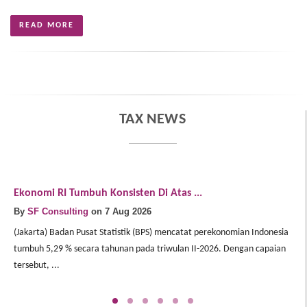
READ MORE
TAX NEWS
Ekonomi RI Tumbuh Konsisten Di Atas ...
E
By
SF Consulting
on 7 Aug 2026
B
(Jakarta) Badan Pusat Statistik (BPS) mencatat perekonomian Indonesia
(J
tumbuh 5,29 % secara tahunan pada triwulan II-2026. Dengan capaian
In
tersebut, ...
Me