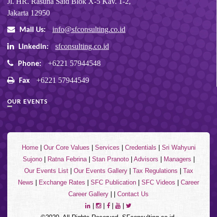
Jl. HR. Rasuna Said Blok X-5 Kav. 1-2,
Jakarta 12950
info@sfconsulting.co.id
Mail Us:
sfconsulting.co.id
Linkedin:
+6221 57944548
Phone:
+6221 57944549
Fax
OUR EVENTS
Home
|
Our Core Values
|
Services
|
Credentials
|
Sri Wahyuni
Sujono
|
Ratna Febrina
|
Stan Pranoto
|
Advisors
|
Managers
|
Our Events List
|
Our Events Gallery
|
Tax Regulations
|
Tax
News
|
Exchange Rates
|
SFC Publication
|
SFC Videos
|
Career
Career Gallery
| |
Contact Us
|
|
|
|