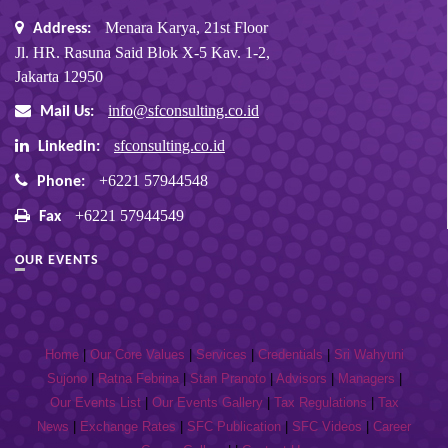
Menara Karya, 21st Floor
Address:
Jl. HR. Rasuna Said Blok X-5 Kav. 1-2,
Jakarta 12950
info@sfconsulting.co.id
Mail Us:
sfconsulting.co.id
Linkedin:
+6221 57944548
Phone:
+6221 57944549
Fax
OUR EVENTS
Home
|
Our Core Values
|
Services
|
Credentials
|
Sri Wahyuni
Sujono
|
Ratna Febrina
|
Stan Pranoto
|
Advisors
|
Managers
|
Our Events List
|
Our Events Gallery
|
Tax Regulations
|
Tax
News
|
Exchange Rates
|
SFC Publication
|
SFC Videos
|
Career