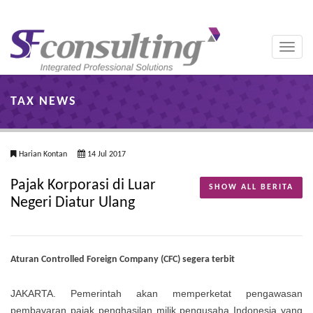
Toggle
naviga
TAX NEWS
Harian Kontan
14 Jul 2017
Pajak Korporasi di Luar
SHOW ALL BERITA
Negeri Diatur Ulang
Aturan Controlled Foreign Company (CFC) segera terbit
JAKARTA. Pemerintah akan memperketat pengawasan
pembayaran pajak penghasilan milik pengusaha Indonesia yang