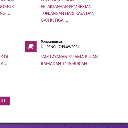
RATURAN
PETUNJUK TEKNIS
 NOMOR
PELAKSANAAN PEMBERIAN
G ...
TUNJANGAN HARI RAYA DAN
GAJI KETIGA ...
Pengumuman
No:PENG - 7/PJ.09/2024
K DI
JAM LAYANAN SELAMA BULAN
TAU
RAMADAN 1445 HIJRIAH
ONS