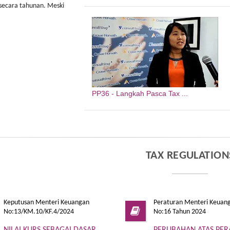
secara tahunan. Meski
International Auto Show (GIIAS) 2026
kepada pelak
melalui pelayanan, pengawasan, ...
ekspor. ...
PP36 - Langkah Pasca Tax ...
TAX REGULATION
Keputusan Menteri Keuangan
Peraturan Menteri Keuan
No:13/KM.10/KF.4/2024
No:16 Tahun 2024