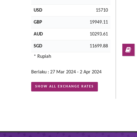
USD
15710
GBP
19949.11
AUD
10293.61
SGD
11699.88
* Rupiah
Berlaku : 27 Mar 2024 - 2 Apr 2024
SHOW ALL EXCHANGE RATES