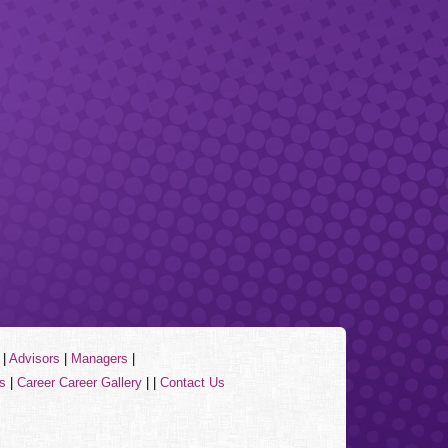
|
Advisors
|
Managers
|
s
|
Career
Career Gallery
| |
Contact Us