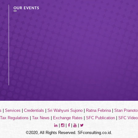
OUR EVENTS
s
|
Services
|
Credentials
|
Sri Wahyuni Sujono
|
Ratna Febrina
|
Stan Pranoto
Tax Regulations
|
Tax News
|
Exchange Rates
|
SFC Publication
|
SFC Video
|
|
|
|
©2020, All Rights Reserved. SFconsulting.co.id.