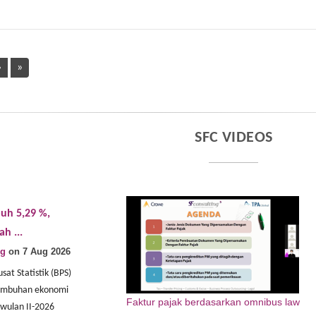
›
»
SFC VIDEOS
uh 5,29 %,
Bea Cukai Dukung Pameran
Fasilitas 
h ...
Otomotif Lewat ...
Tingkatkan
ng
on 7 Aug 2026
By
SF Consulting
on 7 Aug 2026
By
SF Cons
sat Statistik (BPS)
(Tangerang) Direktorat Jenderal Bea dan
(Semarang) 
umbuhan ekonomi
Cukai (DJBC) mendukung
Tengah dan 
Faktur pajak berdasarkan omnibus law
iwulan II-2026
penyelenggaraan Gaikindo Indonesia
memberikan 