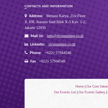
CONTACTS AND INFORMATION
Menara Karya, 21st Floor
Address:
Jl. HR. Rasuna Said Blok X-5 Kav. 1-2,
Jakarta 12950
info@sfconsulting.co.id
Mail Us:
sfconsulting.co.id
Linkedin:
+6221 57944548
Phone:
+6221 57944549
Fax
Home
|
Our Core Value
Our Events List
|
Our Events Gallery
|