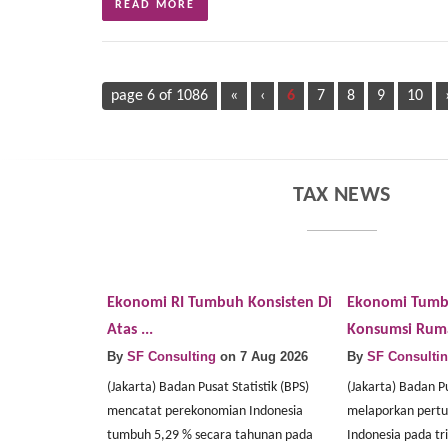
READ MORE
page 6 of 1086
«
‹
6
7
8
9
10
TAX NEWS
Ekonomi RI Tumbuh Konsisten Di
Ekonomi Tumb
Atas ...
Konsumsi Ruma
By
SF Consulting
on 7 Aug 2026
By
SF Consulti
(Jakarta) Badan Pusat Statistik (BPS)
(Jakarta) Badan Pu
mencatat perekonomian Indonesia
melaporkan pert
tumbuh 5,29 % secara tahunan pada
Indonesia pada tr