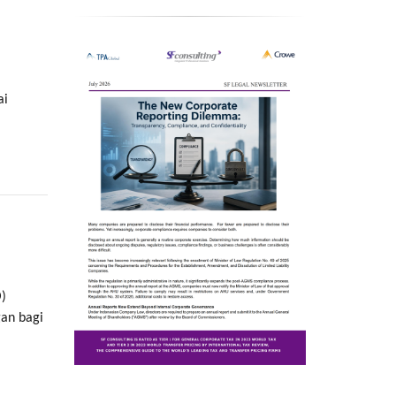
ai
O)
gan bagi